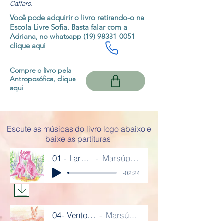
Caffaro.
Você pode adquirir o livro retirando-o na
Escola Livre Sofia. Basta falar com a
Adriana, no whatsapp
(19) 98331-0051
-
clique aqui
Compre o livro pela
Antroposófica, clique
aqui
Escute as músicas do livro logo abaixo e
baixe as partituras
01 - Larga planície
Marsúpios de amor
-02:24
04- Ventos e bençãos
Marsúpios de amor