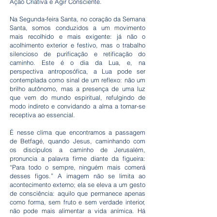
Ação Criativa e Agir Consciente.
Na Segunda-feira Santa, no coração da Semana
Santa, somos conduzidos a um movimento
mais recolhido e mais exigente: já não o
acolhimento exterior e festivo, mas o trabalho
silencioso de purificação e retificação do
caminho. Este é o dia da Lua, e, na
perspectiva antroposófica, a Lua pode ser
contemplada como sinal de um reflexo: não um
brilho autônomo, mas a presença de uma luz
que vem do mundo espiritual, refulgindo de
modo indireto e convidando a alma a tornar-se
receptiva ao essencial.
É nesse clima que encontramos a passagem
de Betfagé, quando Jesus, caminhando com
os discípulos a caminho de Jerusalém,
pronuncia a palavra firme diante da figueira:
“Para todo o sempre, ninguém mais comerá
desses figos.” A imagem não se limita ao
acontecimento externo; ela se eleva a um gesto
de consciência: aquilo que permanece apenas
como forma, sem fruto e sem verdade interior,
não pode mais alimentar a vida anímica. Há