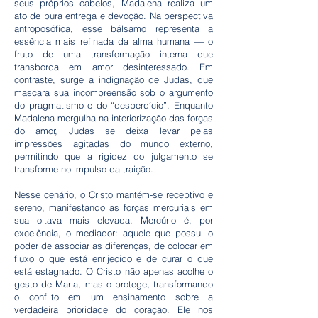
seus próprios cabelos, Madalena realiza um
ato de pura entrega e devoção. Na perspectiva
antroposófica, esse bálsamo representa a
essência mais refinada da alma humana — o
fruto de uma transformação interna que
transborda em amor desinteressado. Em
contraste, surge a indignação de Judas, que
mascara sua incompreensão sob o argumento
do pragmatismo e do “desperdício”. Enquanto
Madalena mergulha na interiorização das forças
do amor, Judas se deixa levar pelas
impressões agitadas do mundo externo,
permitindo que a rigidez do julgamento se
transforme no impulso da traição.
Nesse cenário, o Cristo mantém-se receptivo e
sereno, manifestando as forças mercuriais em
sua oitava mais elevada. Mercúrio é, por
excelência, o mediador: aquele que possui o
poder de associar as diferenças, de colocar em
fluxo o que está enrijecido e de curar o que
está estagnado. O Cristo não apenas acolhe o
gesto de Maria, mas o protege, transformando
o conflito em um ensinamento sobre a
verdadeira prioridade do coração. Ele nos