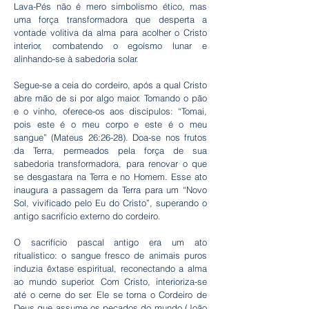
Lava-Pés não é mero simbolismo ético, mas
uma força transformadora que desperta a
vontade volitiva da alma para acolher o Cristo
interior, combatendo o egoísmo lunar e
alinhando-se à sabedoria solar.
Segue-se a ceia do cordeiro, após a qual Cristo
abre mão de si por algo maior. Tomando o pão
e o vinho, oferece-os aos discípulos: “Tomai,
pois este é o meu corpo e este é o meu
sangue” (Mateus 26:26-28). Doa-se nos frutos
da Terra, permeados pela força de sua
sabedoria transformadora, para renovar o que
se desgastara na Terra e no Homem. Esse ato
inaugura a passagem da Terra para um “Novo
Sol, vivificado pelo Eu do Cristo”, superando o
antigo sacrifício externo do cordeiro.
O sacrifício pascal antigo era um ato
ritualístico: o sangue fresco de animais puros
induzia êxtase espiritual, reconectando a alma
ao mundo superior. Com Cristo, interioriza-se
até o cerne do ser. Ele se torna o Cordeiro de
Deus que assume os pecados do mundo (João