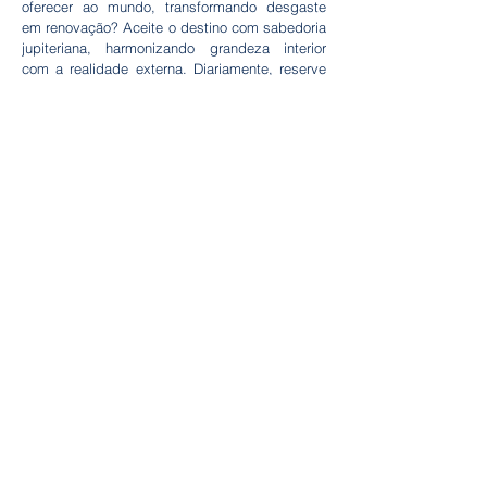
oferecer ao mundo, transformando desgaste
em renovação? Aceite o destino com sabedoria
jupiteriana, harmonizando grandeza interior
com a realidade externa. Diariamente, reserve
momentos para essa interiorização: visualize o
Cordeiro assumindo seus "pecados" — medos,
ilusões —, e sinta a força etérica crística
fluindo em você. Assim, aprimoramos o
autoconhecimento, alinhando vontade volitiva à
luz solar, e nos tornamos co-criadores da
evolução terrestre.
Sexta-feira Santa: dia de Vênus
Qualidade da Alma: Amor Universal
Na madrugada de quinta para sexta-feira,
Cristo, identificado pelo beijo traiçoeiro de
Judas enquanto orava no Getsêmani, é
arrastado e preso. Ironizado, flagelado,
coroado de espinhos, carrega sua cruz sobre
as costas e é crucificado na colina de Gólgota.
Tendo se tornado suficientemente firme na