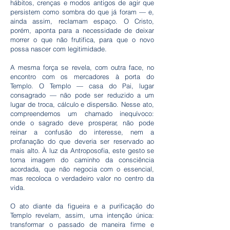
hábitos, crenças e modos antigos de agir que
persistem como sombra do que já foram — e,
ainda assim, reclamam espaço. O Cristo,
porém, aponta para a necessidade de deixar
morrer o que não frutifica, para que o novo
possa nascer com legitimidade.
A mesma força se revela, com outra face, no
encontro com os mercadores à porta do
Templo. O Templo — casa do Pai, lugar
consagrado — não pode ser reduzido a um
lugar de troca, cálculo e dispersão. Nesse ato,
compreendemos um chamado inequívoco:
onde o sagrado deve prosperar, não pode
reinar a confusão do interesse, nem a
profanação do que deveria ser reservado ao
mais alto. À luz da Antroposofia, este gesto se
torna imagem do caminho da consciência
acordada, que não negocia com o essencial,
mas recoloca o verdadeiro valor no centro da
vida.
O ato diante da figueira e a purificação do
Templo revelam, assim, uma intenção única:
transformar o passado de maneira firme e