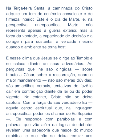
Na Terça-feira Santa, a caminhada do Cristo
adquire um tom de confronto consciente e de
firmeza interior. Este é o dia de Marte, e, na
perspectiva antroposófica, Marte não
representa apenas a guerra exterior, mas a
força da vontade, a capacidade de decisão e a
coragem para sustentar a verdade mesmo
quando o ambiente se torna hostil.
É nesse clima que Jesus se dirige ao Templo e
se coloca diante de seus adversários. As
perguntas que lhe são dirigidas — sobre
tributo a César, sobre a ressurreição, sobre o
maior mandamento — não são meras dúvidas;
são armadilhas verbais, tentativas de fazê-lo
cair em contradição diante da lei ou do poder
vigente. No entanto, Cristo não se deixa
capturar. Com a força do seu verdadeiro Eu —
aquele centro espiritual que, na linguagem
antroposófica, podemos chamar de Eu Superior
—, Ele responde com parábolas e com
palavras que vão além da lógica do debate:
revelam uma sabedoria que nasce do mundo
espiritual e que não se deixa reduzir aos