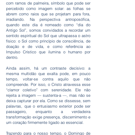
com ramos de palmeira, símbolo que pode ser
percebido como imagem solar: as folhas se
abrem como raios que se projetam para fora,
irradiando. Na perspectiva antroposófica,
quando este dia é nomeado como “dia do
Antigo Sol”, somos convidados a recordar um
sentido espiritual do Sol que ultrapassa o astro
físico: o Sol como princípio de consciência, de
doação e de vida, e como referência ao
Impulso Crístico que ilumina o humano por
dentro.
Ainda assim, há um contraste decisivo: a
mesma multidão que exalta pode, em pouco
tempo, voltar-se contra aquilo que não
compreende. Por isso, o Cristo atravessa esse
“clamor coletivo” com serenidade. Ele não
rejeita a imagem — sustenta-a —, mas não se
deixa capturar por ela. Como se dissesse, sem
palavras, que o entusiasmo exterior pode ser
passageiro, enquanto a verdadeira
transformação exige presença, discernimento e
um coração firmemente ligado ao essencial.
Trazendo para o nosso tempo, o Domingo de