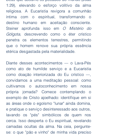
1:29), elevando o esforço volitivo da alma
religiosa. A Eucaristia revigora a comunhão
íntima com o espiritual, transformando o
destino humano em aceitação consciente.
Steiner aprofunda isso em
O Mistério do
Gólgota,
descrevendo como o éter crístico
penetra os elementos terrestres, permitindo
que o homem renove sua própria essência
etérica desgastada pela materialidade.
Diante desses acontecimentos — o Lava-Pés
como ato de humilde serviço e a Eucaristia
como doação interiorizada do Eu crístico —,
convidamos a uma meditação pessoal: como
cultivamos o autoconhecimento em nossa
própria jornada? Comece contemplando o
exemplo de Cristo ajoelhado: identifique em si
as áreas onde o egoísmo "lunar" ainda domina,
e pratique o serviço desinteressado aos outros,
lavando os "pés" simbólicos de quem nos
cerca. Isso desperta o Eu espiritual, revelando
camadas ocultas da alma. Na ceia, pergunte-
se: o que "pão e vinho" de minha vida preciso