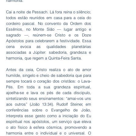
harmonia.
Cai a noite de Pessach. Lá fora reina o silêncio;
todos estão reunidos em casa para a ceia do
cordeiro pascal. No convento da Ordem dos
Essênios, no Monte Sião — lugar antigo e
sagrado —, reúnem-se Cristo e os Doze
Apóstolos para celebrarem a festividade. Essa
cena evoca as qualidades planetárias
associadas a Júpiter: sabedoria, grandeza e
harmonia, que regem a Quinta-Feira Santa.
Antes da ceia, Cristo realiza o ato de amor
humilde, singelo e cheio de sabedoria que para
sempre tocará o coração dos cristãos: o Lava-
Pés. Em toda a sua grandeza espiritual,
ajoelha-se e lava os pés de cada discípulo,
sintetizando seus ensinamentos: “amai-vos uns
aos outros” (João 13:34). Rudolf Steiner, em
conferências sobre o Evangelho de João,
interpreta esse gesto como a iniciação do Eu
espiritual nos apóstolos, um serviço que eleva
o ato físico à esfera cósmica, promovendo a
harmonia entre o individual e o universal. O