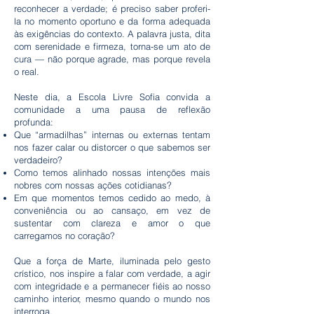
reconhecer a verdade; é preciso saber proferi-
la no momento oportuno e da forma adequada
às exigências do contexto. A palavra justa, dita
com serenidade e firmeza, torna-se um ato de
cura — não porque agrade, mas porque revela
o real.
Neste dia, a Escola Livre Sofia convida a
comunidade a uma pausa de reflexão
profunda:
Que “armadilhas” internas ou externas tentam
nos fazer calar ou distorcer o que sabemos ser
verdadeiro?
Como temos alinhado nossas intenções mais
nobres com nossas ações cotidianas?
Em que momentos temos cedido ao medo, à
conveniência ou ao cansaço, em vez de
sustentar com clareza e amor o que
carregamos no coração?
Que a força de Marte, iluminada pelo gesto
crístico, nos inspire a falar com verdade, a agir
com integridade e a permanecer fiéis ao nosso
caminho interior, mesmo quando o mundo nos
interroga.