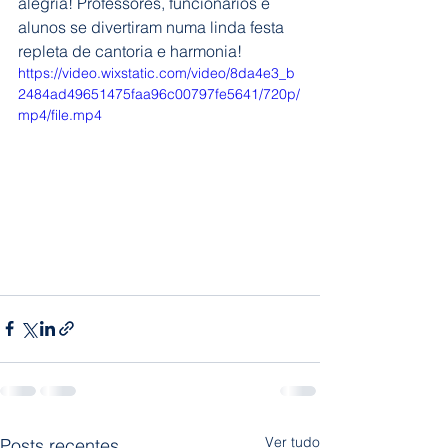
alegria! Professores, funcionários e 
alunos se divertiram numa linda festa 
repleta de cantoria e harmonia!
https://video.wixstatic.com/video/8da4e3_b
2484ad49651475faa96c00797fe5641/720p/
mp4/file.mp4
Ver tudo
Posts recentes