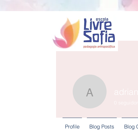
adrian
adriana-s
0
seguidor
Profile
Blog Posts
Blog