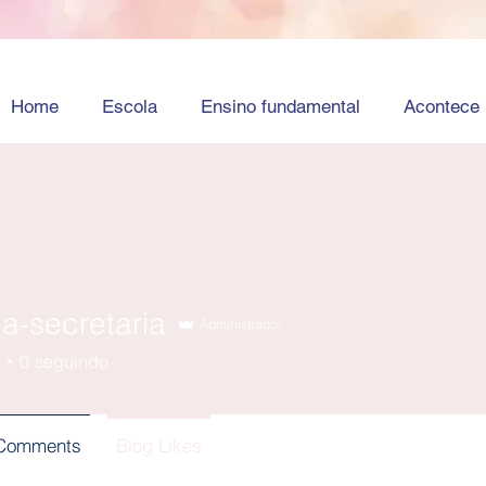
Home
Escola
Ensino fundamental
Acontece
a-secretaria
Administrador
ecretaria
0
seguindo
 Comments
Blog Likes